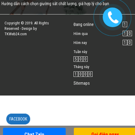
Hướng dẫn cách chọn giường sắt chất lượng, giá hợp lý cho bạn
Copyright © 2019. All Rights
Đang online
1
Reserved - Design by
1
0
Hôm qua
TKWeb24.com
1
0
Hôm nay
Tuần này
5
0
0
Tháng này
1
0
0
0
Sitemaps
FACEBOOK
Chat Zalo
Gọi điện ngay