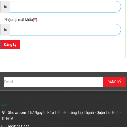
Nhập lại mật khẩu(
*
)
Đăng ký
ĐĂNG KÝ
SIÊU THỊ GIƯỜNG SẮT - NHÀ SẢN XUẤT GIƯỜNG SẮT CHUYÊN NGHIỆP
Showroom: 167 Nguyễn Hữu Tiến - Phường Tây Thạnh - Quận Tân Phú -
TP.HCM
0935 315 988