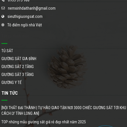
nemxinhdaithanh@gmail.com
sieuthigiuongsat.com
Tô điểm ngôi nhà Việt
Tất cả danh mục
TỦ SẮT
GIƯỜNG SẮT GIA ĐÌNH
GIƯỜNG SẮT 2 TẦNG
GIƯỜNG SẮT 3 TẦNG
GIƯỜNG Y TẾ
TIN TỨC
[NỘI THẤT ĐẠI THÀNH | TỰ HÀO GIAO TẬN NƠI 3000 CHIẾC GIƯỜNG SẮT TỚI KHU
CÁCH LY TỈNH LONG AN]
TOP những mẫu giường sắt giá rẻ đẹp nhất năm 2025