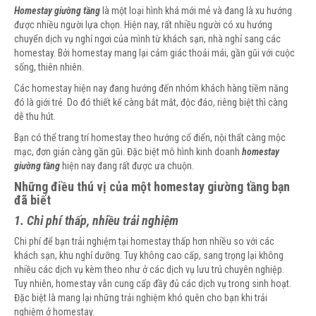
Homestay giường tầng
là một loại hình khá mới mẻ và đang là xu hướng
được nhiều người lựa chọn. Hiện nay, rất nhiều người có xu hướng
chuyển dịch vụ nghỉ ngơi của mình từ khách sạn, nhà nghỉ sang các
homestay. Bởi homestay mang lại cảm giác thoải mái, gần gũi với cuộc
sống, thiên nhiên.
Các homestay hiện nay đang hướng đến nhóm khách hàng tiềm năng
đó là giới trẻ. Do đó thiết kế càng bắt mắt, độc đáo, riêng biệt thì càng
dễ thu hút.
Bạn có thể trang trí homestay theo hướng cổ điển, nội thất càng mộc
mạc, đơn giản càng gần gũi. Đặc biệt mô hình kinh doanh
homestay
giường tầng
hiện nay đang rất được ưa chuộn.
Những điều thú vị của một homestay giường tầng bạn
đã biết
1. Chi phí thấp, nhiều trải nghiệm
Chi phí để bạn trải nghiệm tại homestay thấp hơn nhiều so với các
khách sạn, khu nghỉ dưỡng. Tuy không cao cấp, sang trọng lại không
nhiều các dịch vụ kèm theo như ở các dịch vụ lưu trú chuyên nghiệp.
Tuy nhiên, homestay vẫn cung cấp đầy đủ các dịch vụ trong sinh hoạt.
Đặc biệt là mang lại những trải nghiệm khó quên cho bạn khi trải
nghiệm ở homestay.