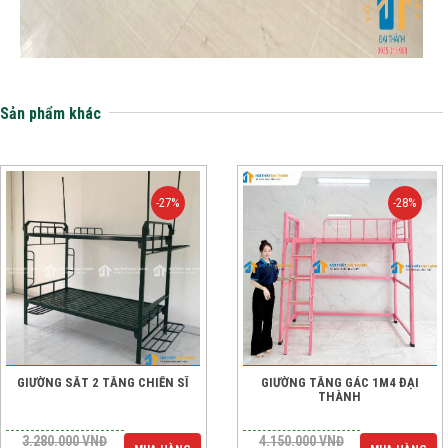
Sản phẩm khác
-27%
-28%
GIƯỜNG SẮT 2 TẦNG CHIẾN SĨ
GIƯỜNG TẦNG GÁC 1M4 ĐẠI
THÀNH
3.280.000
VNĐ
4.150.000
VNĐ