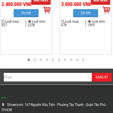
MUA HÀNG
MUA HÀNG
2.400.000
VNĐ
3.000.000
VNĐ
Chi tiết
Chi tiết
Lượt mua:
Lượt xem:
Lượt mua:
Lượt xem:
657
2228
678
1959
ĐĂNG KÝ
SIÊU THỊ GIƯỜNG SẮT - NHÀ SẢN XUẤT GIƯỜNG SẮT CHUYÊN NGHIỆP
Showroom: 167 Nguyễn Hữu Tiến - Phường Tây Thạnh - Quận Tân Phú -
TP.HCM