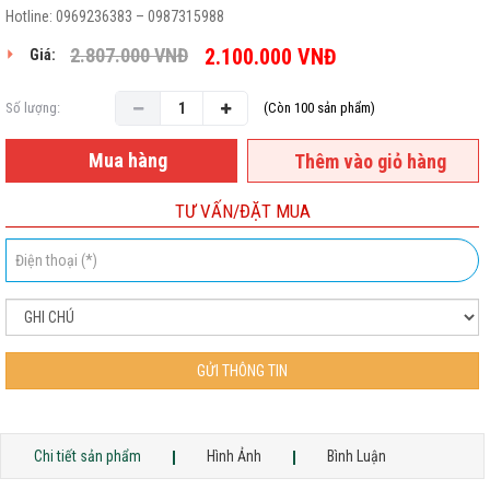
Hotline: 0969236383 – 0987315988
2.807.000
VNĐ
2.100.000
VNĐ
Giá:
Số lượng:
(Còn 100 sản phẩm)
Mua hàng
Thêm vào giỏ hàng
TƯ VẤN/ĐẶT MUA
GỬI THÔNG TIN
Chi tiết sản phẩm
Hình Ảnh
Bình Luận