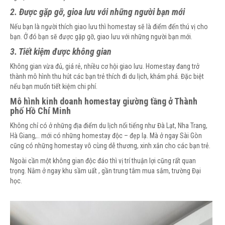
2. Được gặp gỡ, gioa lưu với những người bạn mới
Nếu bạn là người thích giao lưu thì homestay sẽ là điểm đến thú vị cho
bạn. Ở đó bạn sẽ được gặp gỡ, giao lưu với những người bạn mới.
3. Tiết kiệm được không gian
Không gian vừa đủ, giá rẻ, nhiều cơ hội giao lưu. Homestay đang trở
thành mô hình thu hút các bạn trẻ thích đi du lịch, khám phá. Đặc biệt
nếu bạn muốn tiết kiệm chi phí.
Mô hình kinh doanh homestay giường tầng ở Thành
phố Hồ Chí Minh
Không chỉ có ở những địa điểm du lịch nổi tiếng như Đà Lạt, Nha Trang,
Hà Giang,.. mới có những homestay độc – đẹp lạ. Mà ở ngay Sài Gòn
cũng có những homestay vô cùng dễ thương, xinh xắn cho các bạn trẻ.
Ngoài cần một không gian độc đáo thì vị trí thuận lợi cũng rất quan
trọng. Nằm ở ngay khu sầm uất , gần trung tâm mua sắm, trường Đại
học.