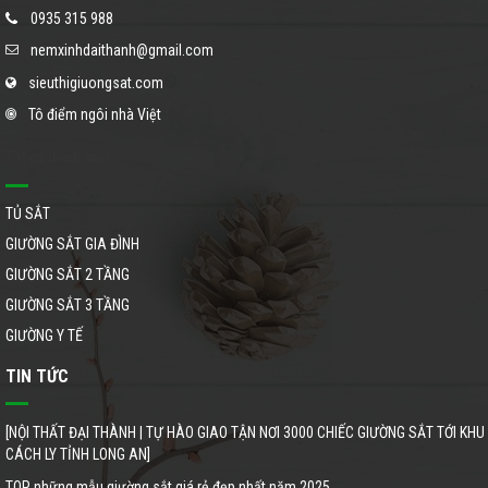
0935 315 988
nemxinhdaithanh@gmail.com
sieuthigiuongsat.com
Tô điểm ngôi nhà Việt
Tất cả danh mục
TỦ SẮT
GIƯỜNG SẮT GIA ĐÌNH
GIƯỜNG SẮT 2 TẦNG
GIƯỜNG SẮT 3 TẦNG
GIƯỜNG Y TẾ
TIN TỨC
[NỘI THẤT ĐẠI THÀNH | TỰ HÀO GIAO TẬN NƠI 3000 CHIẾC GIƯỜNG SẮT TỚI KHU
CÁCH LY TỈNH LONG AN]
TOP những mẫu giường sắt giá rẻ đẹp nhất năm 2025