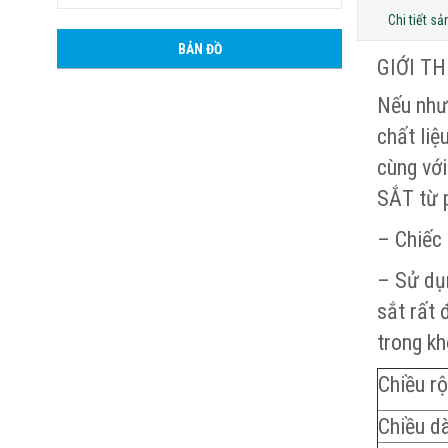
Chi tiết s
BẢN ĐỒ
GIỚI T
Nếu như
chất liệ
cùng vớ
SẮT từ 
– Chiếc 
– Sử dụn
sắt rất 
trong k
Chiều r
Chiều dà