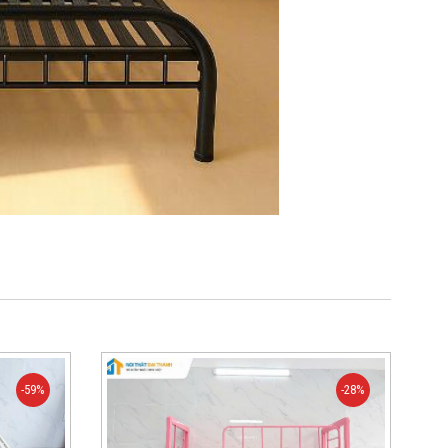
-59%
-28%