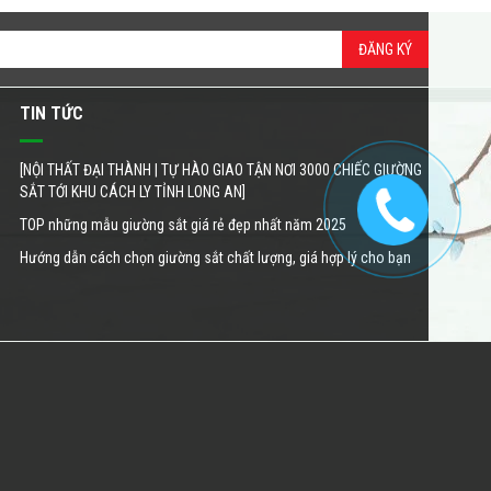
ĐĂNG KÝ
TIN TỨC
[NỘI THẤT ĐẠI THÀNH | TỰ HÀO GIAO TẬN NƠI 3000 CHIẾC GIƯỜNG
SẮT TỚI KHU CÁCH LY TỈNH LONG AN]
TOP những mẫu giường sắt giá rẻ đẹp nhất năm 2025
Hướng dẫn cách chọn giường sắt chất lượng, giá hợp lý cho bạn