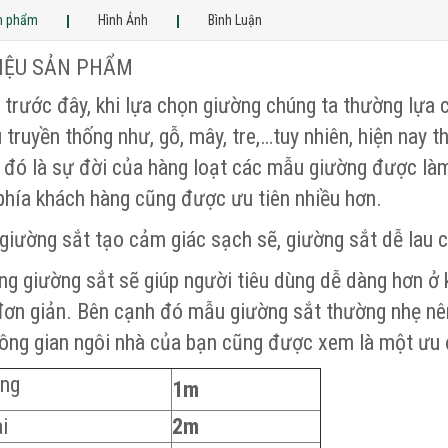
ản phẩm
Hình Ảnh
Bình Luận
HIỆU SẢN PHẨM
 trước đây, khi lựa chọn giường chúng ta thường l
u truyền thống như, gỗ, mây, tre,…tuy nhiên, hiện nay t
i đó là sự đời của hàng loạt các mẫu giường được
phía khách hàng cũng được ưu tiên nhiều hơn.
giường sắt tạo cảm giác sạch sẽ, giường sắt dễ lau ch
g giường sắt sẽ giúp người tiêu dùng dễ dàng hơn ở 
đơn giản. Bên cạnh đó mẫu giường sắt thường nhẹ nên vi
hông gian ngôi nhà của bạn cũng được xem là một ưu
ộng
1m
i
2m