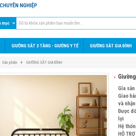
T CHUYÊN NGHIỆP
GIƯỜNG SẮT 3 TẦNG - GIƯỜNG Y TẾ
GIƯỜNG SẮT GIA ĐÌNH
Sản phẩm
GIƯỜNG SẮT GIA ĐÌNH
Giường
Gía sản
Giao hàn
và nh
Được đổ
lợi
Hệ thốn
HỖ TRỢ