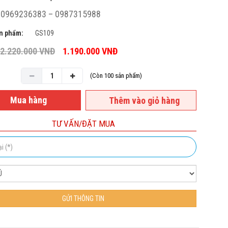
: 0969236383 – 0987315988
n phẩm:
GS109
2.220.000
VNĐ
1.190.000
VNĐ
(Còn 100 sản phẩm)
Mua hàng
Thêm vào giỏ hàng
TƯ VẤN/ĐẶT MUA
GỬI THÔNG TIN