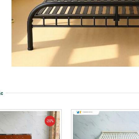
ác
-20%