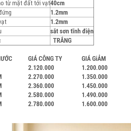
o từ mặt đất tới vạt
40cm
 đứng
1.2mm
vạt
1.2mm
u
sắt sơn tĩnh điện
c
TRẮNG
HƯỚC
GIÁ CÔNG TY
GIÁ GiẢM
2.120.000
1.200.000
M
2.270.000
1.350.000
M
2.360.000
1.450.000
M
2.580.000
1.490.000
M
2.780.000
1.600.000