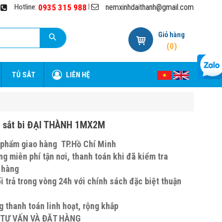
nemxinhdaithanh@gmail.com
|
Hotline:
0935 315 988
Giỏ hàng
(
0
)
TỦ SẮT
LIÊN HỆ
 sắt bi ĐẠI THÀNH 1MX2M
 phẩm giao hàng TP.Hồ Chí Minh
g miễn phí tận nơi, thanh toán khi đã kiểm tra
ận hàng
i trả trong vòng 24h với chính sách đặc biệt thuận
g thanh toán linh hoạt, rộng khắp
 TƯ VẤN VÀ ĐẶT HÀNG