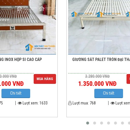
G INOX HỘP SI CAO CẤP
GIƯỜNG SẮT PALET TRÒN ĐẠI T
0.000
VNĐ
3.280.000
VNĐ
MUA HÀNG
.000
VNĐ
1.350.000
VNĐ
Chi tiết
Chi tiết
75
Lượt xem:
1633
Lượt mua:
768
Lượt xe