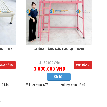
HÀNH 1M6
GIƯỜNG TẦNG GÁC 1M4 ĐẠI THÀNH
4.150.000
VNĐ
MUA HÀNG
MUA HÀNG
3.000.000
VNĐ
Chi tiết
m:
3144
Lượt mua:
678
Lượt xem:
1940
L