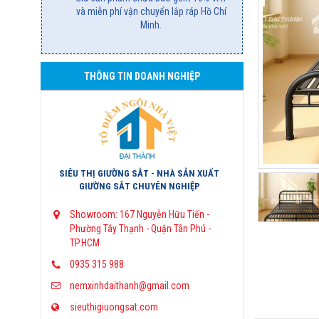
và miễn phí vận chuyển lắp ráp Hồ Chí
Minh.
THÔNG TIN DOANH NGHIỆP
SIÊU THỊ GIƯỜNG SẮT - NHÀ SẢN XUẤT
GIƯỜNG SẮT CHUYÊN NGHIỆP
Showroom: 167 Nguyễn Hữu Tiến -
Phường Tây Thạnh - Quận Tân Phú -
TP.HCM
0935 315 988
nemxinhdaithanh@gmail.com
sieuthigiuongsat.com