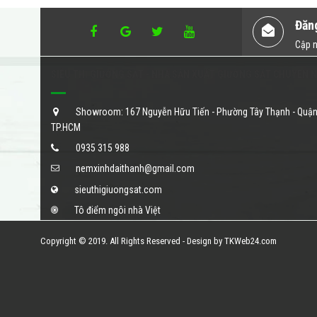
Đăn
Cập n
SIÊU THỊ GIƯỜNG SẮT - NHÀ SẢN XUẤT GIƯỜNG SẮT CHUYÊN 
Showroom: 167 Nguyễn Hữu Tiến - Phường Tây Thạnh - Quận
TP.HCM
0935 315 988
nemxinhdaithanh@gmail.com
sieuthigiuongsat.com
Tô điểm ngôi nhà Việt
Copyright © 2019. All Rights Reserved - Design by TKWeb24.com