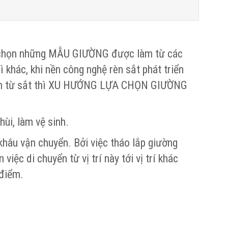
ựa chọn những MẪU GIƯỜNG được làm từ các
hì khác, khi nền công nghệ rèn sắt phát triển
 làm từ sắt thì XU HƯỚNG LỰA CHỌN GIƯỜNG
ùi, làm vệ sinh.
khâu vận chuyển. Bởi việc tháo lắp giường
ệc di chuyển từ vị trí này tới vị trí khác
 điểm.