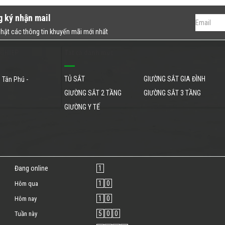
g ký nhận mail
hật các thông tin khuyến mãi mới nhất
NGHIỆP
Tất cả danh mục
TỦ SẮT
GIƯỜNG SẮT GIA ĐÌNH
 Tân Phú -
GIƯỜNG SẮT 2 TẦNG
GIƯỜNG SẮT 3 TẦNG
GIƯỜNG Y TẾ
Đang online
1
1
0
Hôm qua
1
0
Hôm nay
5
0
0
Tuần này