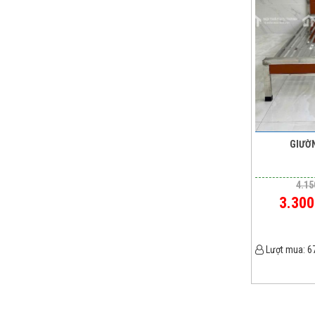
GIƯỜN
4.15
3.300
Lượt mua:
6