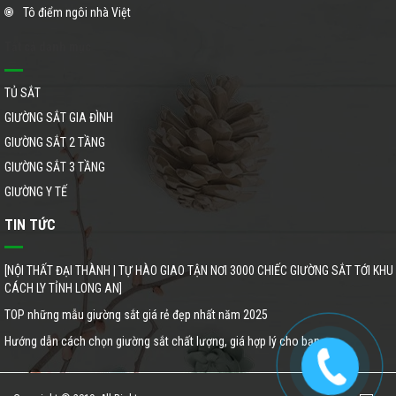
Tô điểm ngôi nhà Việt
Tất cả danh mục
TỦ SẮT
GIƯỜNG SẮT GIA ĐÌNH
GIƯỜNG SẮT 2 TẦNG
GIƯỜNG SẮT 3 TẦNG
GIƯỜNG Y TẾ
TIN TỨC
[NỘI THẤT ĐẠI THÀNH | TỰ HÀO GIAO TẬN NƠI 3000 CHIẾC GIƯỜNG SẮT TỚI KHU
CÁCH LY TỈNH LONG AN]
TOP những mẫu giường sắt giá rẻ đẹp nhất năm 2025
Hướng dẫn cách chọn giường sắt chất lượng, giá hợp lý cho bạn