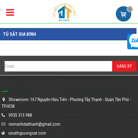
0
TỦ SẮT GIA ĐÌNH
ĐĂNG KÝ
SIÊU THỊ GIƯỜNG SẮT - NHÀ SẢN XUẤT GIƯỜNG SẮT CHUYÊN NGHIỆP
Showroom: 167 Nguyễn Hữu Tiến - Phường Tây Thạnh - Quận Tân Phú -
TP.HCM
0935 315 988
nemxinhdaithanh@gmail.com
sieuthigiuongsat.com