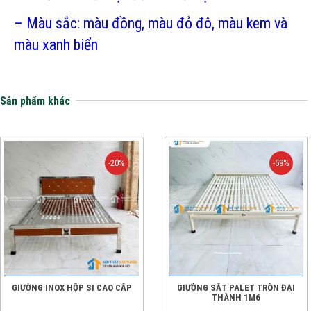
– Màu sắc: màu đồng,
màu đỏ đô, màu kem và
màu xanh biển
Sản phẩm khác
-20%
-59%
GIƯỜNG INOX HỘP SI CAO CẤP
GIƯỜNG SẮT PALET TRÒN ĐẠI
THÀNH 1M6