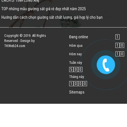
CÁCH LY TỈNH LONG AN]
TOP những mẫu giường sắt giá rẻ đẹp nhất năm 2025
Hướng dẫn cách chọn giường sắt chất lượng, giá hợp lý cho bạn
Copyright © 2019. All Rights
Đang online
1
Reserved - Design by
1
0
Hôm qua
TKWeb24.com
1
0
Hôm nay
Tuần này
5
0
0
Tháng này
1
0
0
0
Sitemaps