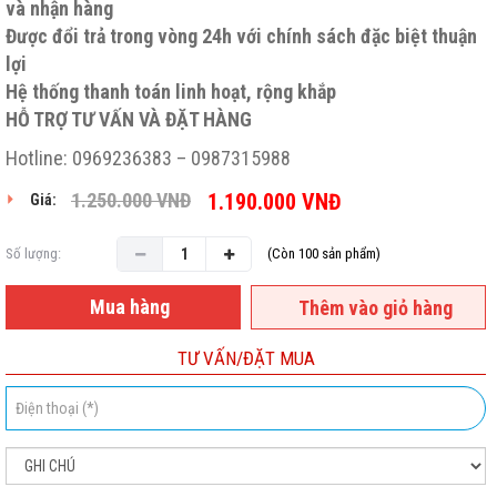
và nhận hàng
Được đổi trả trong vòng 24h với chính sách đặc biệt thuận
lợi
Hệ thống thanh toán linh hoạt, rộng khắp
HỖ TRỢ TƯ VẤN VÀ ĐẶT HÀNG
Hotline: 0969236383 – 0987315988
1.250.000
VNĐ
1.190.000
VNĐ
Giá:
Số lượng:
(Còn 100 sản phẩm)
Mua hàng
Thêm vào giỏ hàng
TƯ VẤN/ĐẶT MUA