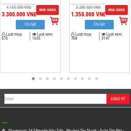
4.150.000
VNĐ
3.280.000
VNĐ
MUA HÀNG
MUA HÀNG
3.300.000
VNĐ
1.350.000
VNĐ
Chi tiết
Chi tiết
Lượt mua:
Lượt xem:
Lượt mua:
Lượt xem:
675
1635
768
3147
ĐĂNG KÝ
SIÊU THỊ GIƯỜNG SẮT - NHÀ SẢN XUẤT GIƯỜNG SẮT CHUYÊN NGHIỆP
Showroom: 167 Nguyễn Hữu Tiến - Phường Tây Thạnh - Quận Tân Phú -