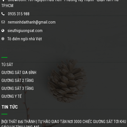
TP.HCM
0935 315 988
nemxinhdaithanh@gmail.com
sieuthigiuongsat.com
Tô điểm ngôi nhà Việt
Tất cả danh mục
TỦ SẮT
GIƯỜNG SẮT GIA ĐÌNH
GIƯỜNG SẮT 2 TẦNG
GIƯỜNG SẮT 3 TẦNG
GIƯỜNG Y TẾ
TIN TỨC
[NỘI THẤT ĐẠI THÀNH | TỰ HÀO GIAO TẬN NƠI 3000 CHIẾC GIƯỜNG SẮT TỚI KHU