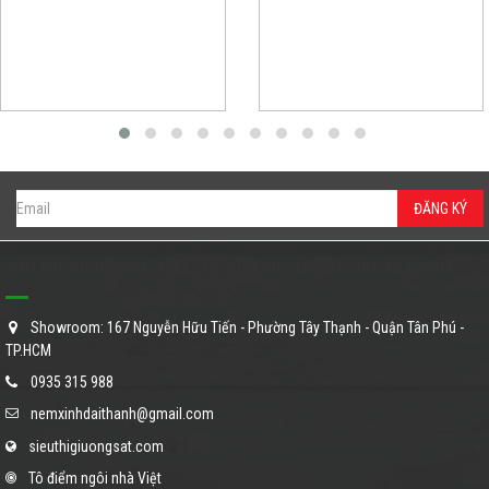
ĐĂNG KÝ
SIÊU THỊ GIƯỜNG SẮT - NHÀ SẢN XUẤT GIƯỜNG SẮT CHUYÊN NGHIỆP
Showroom: 167 Nguyễn Hữu Tiến - Phường Tây Thạnh - Quận Tân Phú -
TP.HCM
0935 315 988
nemxinhdaithanh@gmail.com
sieuthigiuongsat.com
Tô điểm ngôi nhà Việt