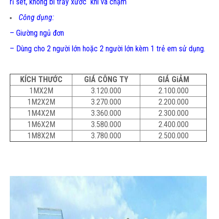
rĩ sét, không bi trầy xước khi va chạm
Công dụng:
– Giường ngủ đơn
– Dùng cho 2 người lớn hoặc 2 người lớn kèm 1 trẻ em sử dụng.
KÍCH THƯỚC
GIÁ CÔNG TY
GIÁ GiẢM
1MX2M
3.120.000
2.100.000
1M2X2M
3.270.000
2.200.000
1M4X2M
3.360.000
2.300.000
1M6X2M
3.580.000
2.400.000
1M8X2M
3.780.000
2.500.000