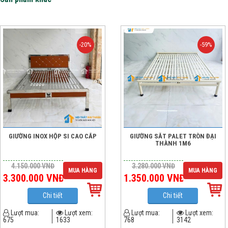
-20%
-59%
GIƯỜNG INOX HỘP SI CAO CẤP
GIƯỜNG SẮT PALET TRÒN ĐẠI
THÀNH 1M6
4.150.000
VNĐ
3.280.000
VNĐ
MUA HÀNG
MUA HÀNG
3.300.000
VNĐ
1.350.000
VNĐ
Chi tiết
Chi tiết
Lượt mua:
Lượt xem:
Lượt mua:
Lượt xem:
675
1633
768
3142