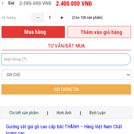
2.580.000
VNĐ
2.400.000
VNĐ
Giá:
Số lượng:
(Còn 100 sản phẩm)
Mua hàng
Thêm vào giỏ hàng
TƯ VẤN/ĐẶT MUA
GỬI THÔNG TIN
Chi tiết sản phẩm
Hình Ảnh
Bình Luận
Giường sắt giả gỗ cao cấp ĐẠI THÀNH – Hàng Việt Nam Chất
lượng cao