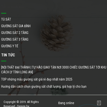
Tất cả danh mục
TỦ SẮT
GIƯỜNG SẮT GIA ĐÌNH
GIƯỜNG SẮT 2 TẦNG
GIƯỜNG SẮT 3 TẦNG
GIƯỜNG Y TẾ
TIN TỨC
[NỘI THẤT ĐẠI THÀNH | TỰ HÀO GIAO TẬN NƠI 3000 CHIẾC GIƯỜNG SẮT TỚI KHU
CÁCH LY TỈNH LONG AN]
TOP những mẫu giường sắt giá rẻ đẹp nhất năm 2025
Hướng dẫn cách chọn giường sắt chất lượng, giá hợp lý cho bạn
Copyright © 2019. All Rights
Đang online
1
Reserved - Design by