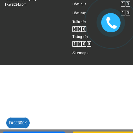
1
0
Hôm qua
TKWeb24.com
1
0
Hôm nay
Tuần này
5
0
0
Tháng này
1
0
0
0
Sitemaps
FACEBOOK