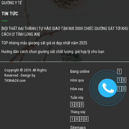
GIƯỜNG Y TẾ
TIN TỨC
[NỘI THẤT ĐẠI THÀNH | TỰ HÀO GIAO TẬN NƠI 3000 CHIẾC GIƯỜNG SẮT TỚI KHU
CÁCH LY TỈNH LONG AN]
TOP những mẫu giường sắt giá rẻ đẹp nhất năm 2025
Hướng dẫn cách chọn giường sắt chất lượng, giá hợp lý cho bạn
Copyright © 2019. All Rights
Đang online
1
Reserved - Design by
1
0
Hôm qua
TKWeb24.com
1
0
Hôm nay
Tuần này
5
0
0
Tháng này
1
0
0
0
Sitemaps