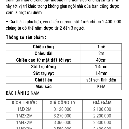
này tới vị trí khác trong không gian ngôi nhà của bạn cũng được
xem là một ưu điểm.
– Giá thành phù hợp, với chiếc giường sắt 1m6 chỉ có 2.400 .000
chúng ta có thể nằm được từ 2 đến 3 người.
Thông số sản phẩm :
Chiều rộng
1m6
Chiều dài
2m
Chiều cao từ mặt đất tới vạt
40cm
Sắt trụ đứng
1.4mm
Sắt trụ vạt
1.4mm
Chất liệu
sắt sơn tĩnh điện
Màu sắc
KEM
BẢO HÀNH 2 NĂM
KÍCH THƯỚC
GIÁ CÔNG TY
GIÁ GiẢM
1MX2M
3.120.000
2.100.000
1M2X2M
3.270.000
2.200.000
1M4X2M
3.360.000
2.300.000