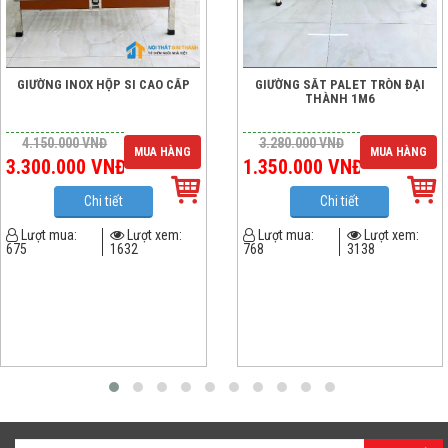
GIƯỜNG INOX HỘP SI CAO CẤP
GIƯỜNG SẮT PALET TRÒN ĐẠI
THÀNH 1M6
4.150.000
VNĐ
3.280.000
VNĐ
MUA HÀNG
MUA HÀNG
3.300.000
VNĐ
1.350.000
VNĐ
Chi tiết
Chi tiết
Lượt mua:
Lượt xem:
Lượt mua:
Lượt xem:
675
1632
768
3138