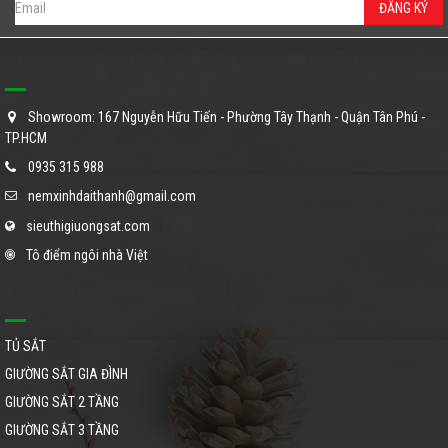
ĐĂNG KÝ
SIÊU THỊ GIƯỜNG SẮT - NHÀ SẢN XUẤT GIƯỜNG SẮT CHUYÊN NGHIỆP
Showroom: 167 Nguyễn Hữu Tiến - Phường Tây Thạnh - Quận Tân Phú -
TP.HCM
0935 315 988
nemxinhdaithanh@gmail.com
sieuthigiuongsat.com
Tô điểm ngôi nhà Việt
Tất cả danh mục
TỦ SẮT
GIƯỜNG SẮT GIA ĐÌNH
GIƯỜNG SẮT 2 TẦNG
GIƯỜNG SẮT 3 TẦNG