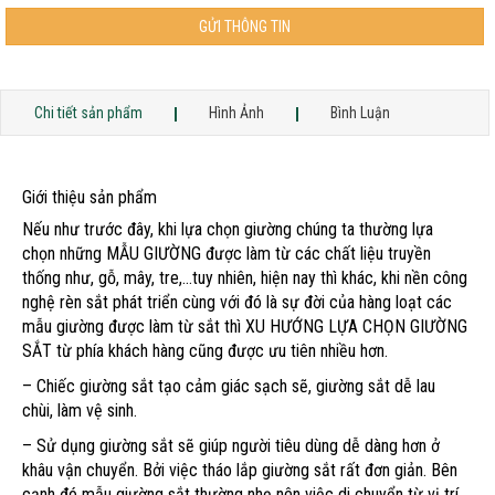
GỬI THÔNG TIN
Chi tiết sản phẩm
Hình Ảnh
Bình Luận
Giới thiệu sản phẩm
Nếu như trước đây, khi lựa chọn giường chúng ta thường lựa
chọn những MẪU GIƯỜNG được làm từ các chất liệu truyền
thống như, gỗ, mây, tre,…tuy nhiên, hiện nay thì khác, khi nền công
nghệ rèn sắt phát triển cùng với đó là sự đời của hàng loạt các
mẫu giường được làm từ sắt thì XU HƯỚNG LỰA CHỌN GIƯỜNG
SẮT từ phía khách hàng cũng được ưu tiên nhiều hơn.
– Chiếc giường sắt tạo cảm giác sạch sẽ, giường sắt dễ lau
chùi, làm vệ sinh.
– Sử dụng giường sắt sẽ giúp người tiêu dùng dễ dàng hơn ở
khâu vận chuyển. Bởi việc tháo lắp giường sắt rất đơn giản. Bên
cạnh đó mẫu giường sắt thường nhẹ nên việc di chuyển từ vị trí