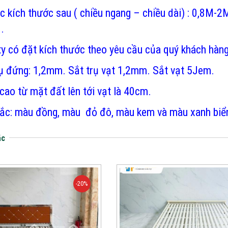
ác kích thước sau ( chiều ngang – chiều dài) : 0,8
.
y có đặt kích thước theo yêu cầu của quý khách hàn
rụ đứng: 1,2mm. Sắt trụ vạt 1,2mm. Sắt vạt 5Jem.
cao từ mặt đất lên tới vạt là 40cm.
ắc: màu đồng, màu đỏ đô, màu kem và màu xanh biển
ác
-20%