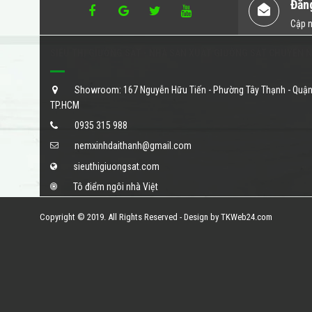
Đăn
Cập n
SIÊU THỊ GIƯỜNG SẮT - NHÀ SẢN XUẤT GIƯỜNG SẮT CHUYÊN 
Showroom: 167 Nguyễn Hữu Tiến - Phường Tây Thạnh - Quận
TP.HCM
0935 315 988
nemxinhdaithanh@gmail.com
sieuthigiuongsat.com
Tô điểm ngôi nhà Việt
Copyright © 2019. All Rights Reserved - Design by TKWeb24.com