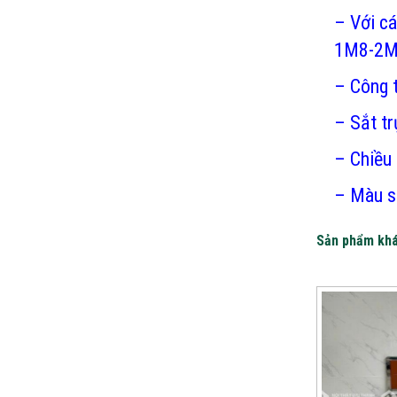
– Với c
1M8-2M
– Công t
– Sắt t
– Chiều 
– Màu s
Sản phẩm kh