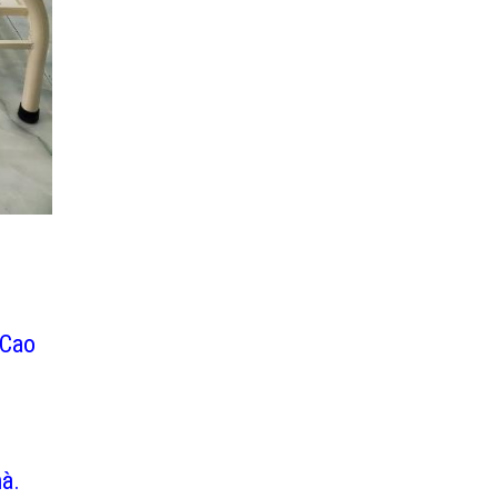
 Cao
hà.