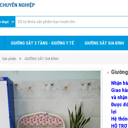
T CHUYÊN NGHIỆP
GIƯỜNG SẮT 3 TẦNG - GIƯỜNG Y TẾ
GIƯỜNG SẮT GIA ĐÌNH
Sản phẩm
GIƯỜNG SẮT GIA ĐÌNH
Giường
Nhận hà
Giao hàn
và nh
Được đổ
lợi
Hệ thốn
HỖ TRỢ