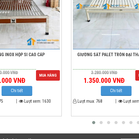
G INOX HỘP SI CAO CẤP
GIƯỜNG SẮT PALET TRÒN ĐẠI T
0.000
VNĐ
3.280.000
VNĐ
MUA HÀNG
.000
VNĐ
1.350.000
VNĐ
Chi tiết
Chi tiết
75
Lượt xem:
1630
Lượt mua:
768
Lượt xe