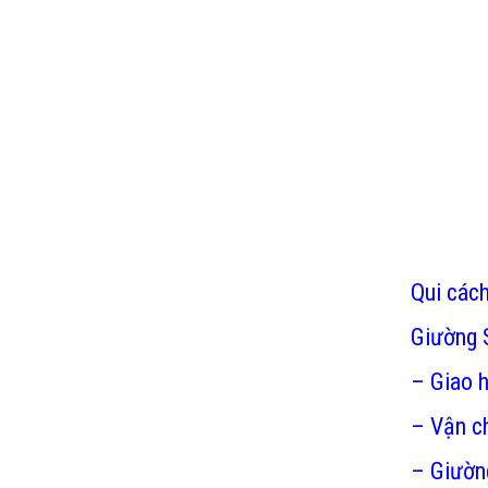
Qui các
Giường 
– Giao h
– Vận ch
– Giường