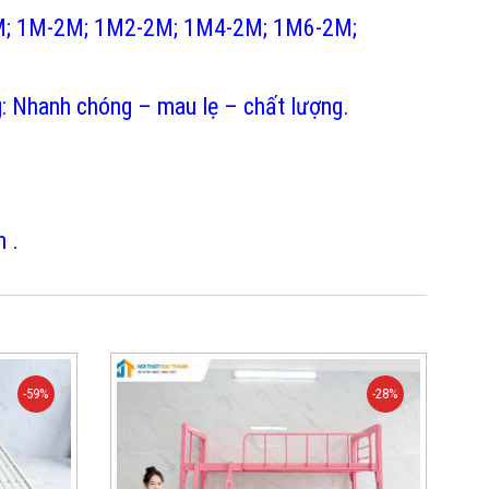
M-2M; 1M-2M; 1M2-2M; 1M4-2M; 1M6-2M;
g: Nhanh chóng – mau lẹ – chất lượng.
 .
-59%
-28%