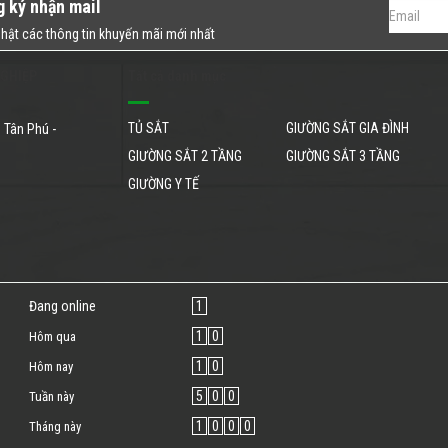
g ký nhận mail
hật các thông tin khuyến mãi mới nhất
NGHIỆP
Tất cả danh mục
TỦ SẮT
GIƯỜNG SẮT GIA ĐÌNH
 Tân Phú -
GIƯỜNG SẮT 2 TẦNG
GIƯỜNG SẮT 3 TẦNG
GIƯỜNG Y TẾ
Đang online
1
1
0
Hôm qua
1
0
Hôm nay
5
0
0
Tuần này
1
0
0
0
Tháng này