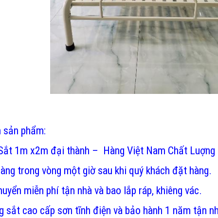
h sản phẩm:
Sắt 1m x2m đại thành – Hàng Việt Nam Chất Luợng
àng trong vòng một giờ sau khi quý khách đặt hàng.
uyển miễn phí tận nhà và bao lắp ráp, khiêng vác.
 sắt cao cấp sơn tĩnh điện và bảo hành 1 năm tận n