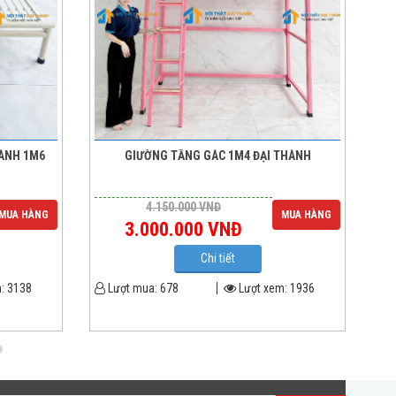
HÀNH 1M6
GIƯỜNG TẦNG GÁC 1M4 ĐẠI THÀNH
4.150.000
VNĐ
MUA HÀNG
MUA HÀNG
3.000.000
VNĐ
Chi tiết
m:
3138
Lượt mua:
678
Lượt xem:
1936
L