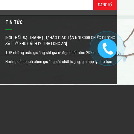
ĐĂNG KÝ
TIN TỨC
[NỘI THẤT ĐẠI THÀNH | TỰ HÀO GIAO TẬN NƠI 3000 CHIẾC GIƯỜNG
SẮT TỚI KHU CÁCH LY TỈNH LONG AN]
TOP những mẫu giường sắt giá rẻ đẹp nhất năm 2025
Hướng dẫn cách chọn giường sắt chất lượng, giá hợp lý cho bạn