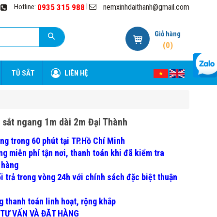
nemxinhdaithanh@gmail.com
|
Hotline:
0935 315 988
Giỏ hàng
(
0
)
TỦ SẮT
LIÊN HỆ
 sắt ngang 1m dài 2m Đại Thành
ng trong 60 phút tại TP.Hồ Chí Minh
g miễn phí tận nơi, thanh toán khi đã kiểm tra
ận hàng
i trả trong vòng 24h với chính sách đặc biệt thuận
g thanh toán linh hoạt, rộng khắp
 TƯ VẤN VÀ ĐẶT HÀNG