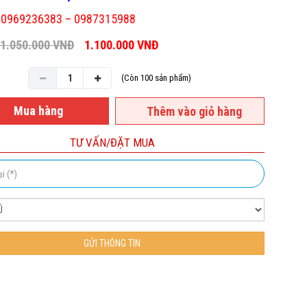
: 0969236383 – 0987315988
1.050.000
VNĐ
1.100.000
VNĐ
(Còn 100 sản phẩm)
Mua hàng
Thêm vào giỏ hàng
TƯ VẤN/ĐẶT MUA
GỬI THÔNG TIN