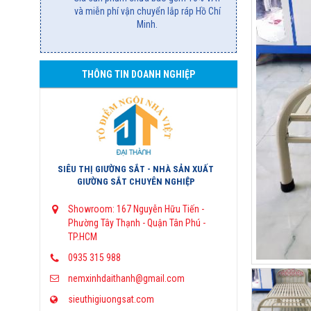
và miễn phí vận chuyển lắp ráp Hồ Chí
Minh.
THÔNG TIN DOANH NGHIỆP
SIÊU THỊ GIƯỜNG SẮT - NHÀ SẢN XUẤT
GIƯỜNG SẮT CHUYÊN NGHIỆP
Showroom: 167 Nguyễn Hữu Tiến -
Phường Tây Thạnh - Quận Tân Phú -
TP.HCM
0935 315 988
nemxinhdaithanh@gmail.com
sieuthigiuongsat.com