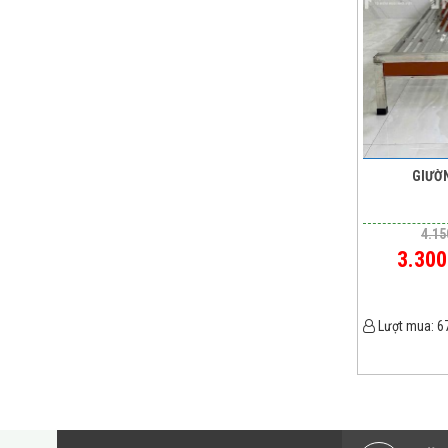
GIƯỜN
4.15
3.300
Lượt mua:
6