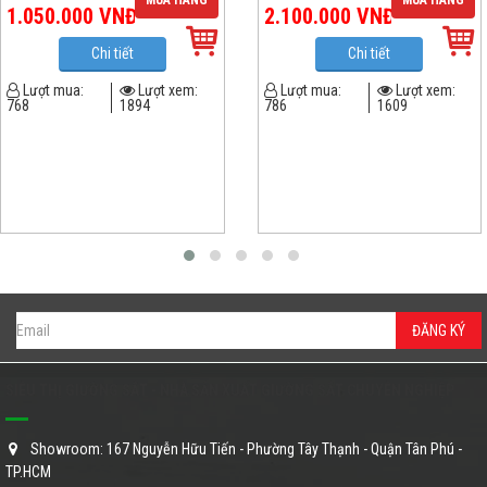
MUA HÀNG
MUA HÀNG
1.050.000
VNĐ
2.100.000
VNĐ
Chi tiết
Chi tiết
Lượt mua:
Lượt xem:
Lượt mua:
Lượt xem:
768
1894
786
1609
ĐĂNG KÝ
SIÊU THỊ GIƯỜNG SẮT - NHÀ SẢN XUẤT GIƯỜNG SẮT CHUYÊN NGHIỆP
Showroom: 167 Nguyễn Hữu Tiến - Phường Tây Thạnh - Quận Tân Phú -
TP.HCM