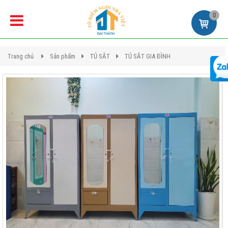
0
Trang chủ
Sản phẩm
TỦ SẮT
TỦ SẮT GIA ĐÌNH