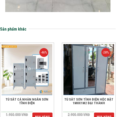
Sản phẩm khác
-46%
-28%
TỦ SẮT CÁ NHÂN NGĂN SƠN
TỦ SẮT SƠN TĨNH ĐIỆN HỘC BẬT
TĨNH ĐIỆN
1M8X1M2 ĐẠI THÀNH
1.950.000
VNĐ
2.900.000
VNĐ