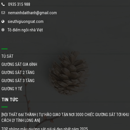
0935 315 988
nemxinhdaithanh@gmail.com
sieuthigiuongsat.com
Tô điểm ngôi nhà Việt
Tất cả danh mục
TỦ SẮT
GIƯỜNG SẮT GIA ĐÌNH
GIƯỜNG SẮT 2 TẦNG
GIƯỜNG SẮT 3 TẦNG
GIƯỜNG Y TẾ
TIN TỨC
[NỘI THẤT ĐẠI THÀNH | TỰ HÀO GIAO TẬN NƠI 3000 CHIẾC GIƯỜNG SẮT TỚI KHU
CÁCH LY TỈNH LONG AN]
TOP những mẫu giường sắt giá rẻ đẹp nhất năm 2025