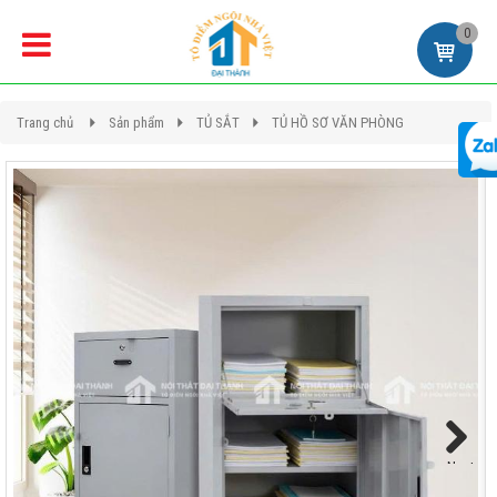
0
Trang chủ
Sản phẩm
TỦ SẮT
TỦ HỒ SƠ VĂN PHÒNG
Next