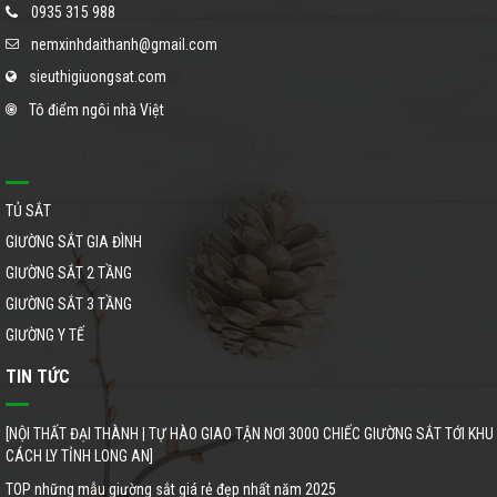
0935 315 988
nemxinhdaithanh@gmail.com
sieuthigiuongsat.com
Tô điểm ngôi nhà Việt
Tất cả danh mục
TỦ SẮT
GIƯỜNG SẮT GIA ĐÌNH
GIƯỜNG SẮT 2 TẦNG
GIƯỜNG SẮT 3 TẦNG
GIƯỜNG Y TẾ
TIN TỨC
[NỘI THẤT ĐẠI THÀNH | TỰ HÀO GIAO TẬN NƠI 3000 CHIẾC GIƯỜNG SẮT TỚI KHU
CÁCH LY TỈNH LONG AN]
TOP những mẫu giường sắt giá rẻ đẹp nhất năm 2025