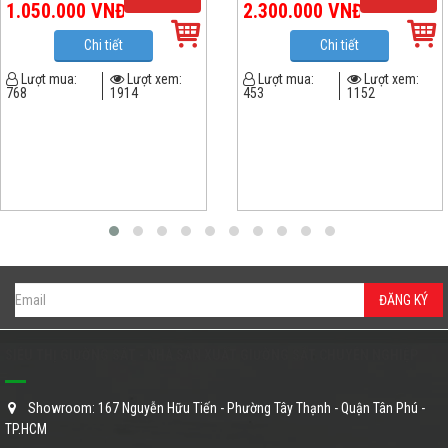
1.050.000
VNĐ
2.300.000
VNĐ
Chi tiết
Chi tiết
Lượt mua:
Lượt xem:
Lượt mua:
Lượt xem:
768
1914
453
1152
ĐĂNG KÝ
SIÊU THỊ GIƯỜNG SẮT - NHÀ SẢN XUẤT GIƯỜNG SẮT CHUYÊN NGHIỆP
Showroom: 167 Nguyễn Hữu Tiến - Phường Tây Thạnh - Quận Tân Phú -
TP.HCM