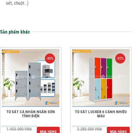
sét, chuột…)
Sản phẩm khác
-46%
-30%
TỦ SẮT CÁ NHÂN NGĂN SƠN
TỦ SẮT LOCKER 6 CÁNH NHIỀU
TĨNH ĐIỆN
MÀU
1.950.000
VNĐ
3.280.000
VNĐ
MUA HÀNG
MUA HÀNG