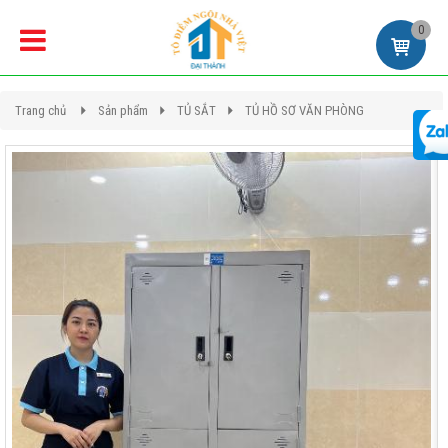
0
Trang chủ
Sản phẩm
TỦ SẮT
TỦ HỒ SƠ VĂN PHÒNG