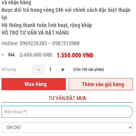
và nhận hàng
Được đổi trả trong vòng 24h với chính sách đặc biệt thuận
lợi
Hệ thống thanh toán linh hoạt, rộng khắp
HỖ TRỢ TƯ VẤN VÀ ĐẶT HÀNG
Hotline: 0969236383 – 0987315988
2.450.000
VNĐ
1.550.000
VNĐ
Giá:
Số lượng:
(Còn 100 sản phẩm)
Mua hàng
Thêm vào giỏ hàng
TƯ VẤN/ĐẶT MUA