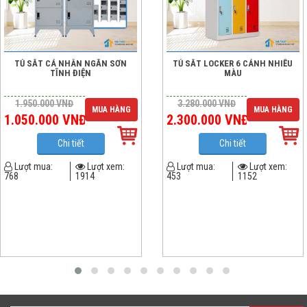
TỦ SẮT CÁ NHÂN NGĂN SƠN
TỦ SẮT LOCKER 6 CÁNH NHIỀU
TĨNH ĐIỆN
MÀU
1.950.000
VNĐ
3.280.000
VNĐ
MUA HÀNG
MUA HÀNG
1.050.000
VNĐ
2.300.000
VNĐ
Chi tiết
Chi tiết
Lượt mua:
Lượt xem:
Lượt mua:
Lượt xem:
768
1914
453
1152