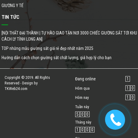
GIƯỜNG Y TẾ
TIN TỨC
[NỘI THẤT ĐẠI THÀNH | TỰ HÀO GIAO TẬN NƠI 3000 CHIẾC GIƯỜNG SẮT TỚI KHU
CÁCH LY TỈNH LONG AN]
TOP những mẫu giường sắt giá rẻ đẹp nhất năm 2025
Hướng dẫn cách chọn giường sắt chất lượng, giá hợp lý cho bạn
Copyright © 2019. All Rights
Đang online
1
Reserved - Design by
1
0
Hôm qua
TKWeb24.com
1
0
Hôm nay
Tuần này
5
0
0
Tháng này
1
0
0
0