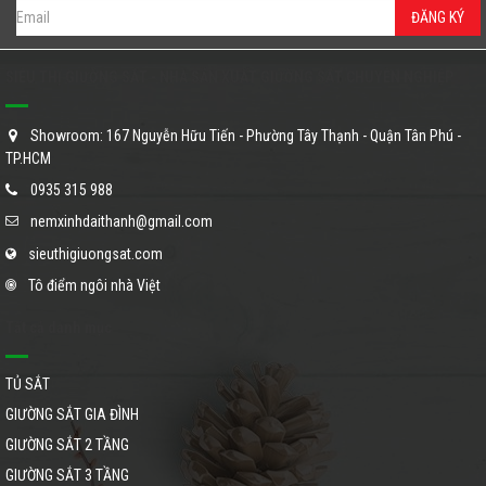
ĐĂNG KÝ
SIÊU THỊ GIƯỜNG SẮT - NHÀ SẢN XUẤT GIƯỜNG SẮT CHUYÊN NGHIỆP
Showroom: 167 Nguyễn Hữu Tiến - Phường Tây Thạnh - Quận Tân Phú -
TP.HCM
0935 315 988
nemxinhdaithanh@gmail.com
sieuthigiuongsat.com
Tô điểm ngôi nhà Việt
Tất cả danh mục
TỦ SẮT
GIƯỜNG SẮT GIA ĐÌNH
GIƯỜNG SẮT 2 TẦNG
GIƯỜNG SẮT 3 TẦNG