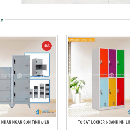
ác
-46%
Á NHÂN NGĂN SƠN TĨNH ĐIỆN
TỦ SẮT LOCKER 6 CÁNH NHIỀ