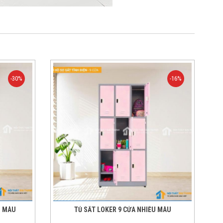
-30%
-16%
U MÀU
TỦ SẮT LOKER 9 CỬA NHIỀU MÀU