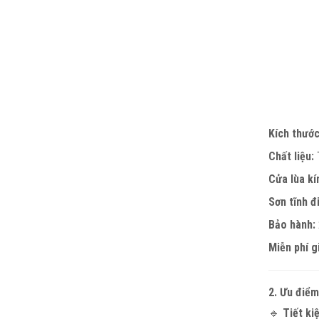
Kích thước
Chất liệu:
T
Cửa lùa kí
Sơn tĩnh đ
Bảo hành:
Miễn phí g
2. Ưu điểm
🔹
Tiết ki