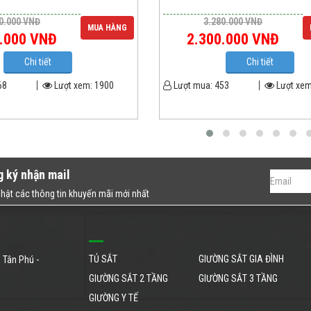
0.000
VNĐ
3.280.000
VNĐ
MUA HÀNG
.000
VNĐ
2.300.000
VNĐ
Chi tiết
Chi tiết
68
Lượt xem:
1900
Lượt mua:
453
Lượt xe
g ký nhận mail
hật các thông tin khuyến mãi mới nhất
NGHIỆP
Tất cả danh mục
TỦ SẮT
GIƯỜNG SẮT GIA ĐÌNH
 Tân Phú -
GIƯỜNG SẮT 2 TẦNG
GIƯỜNG SẮT 3 TẦNG
GIƯỜNG Y TẾ