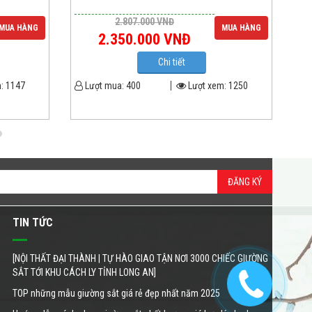
2.807.000
VNĐ
MUA HÀNG
MUA HÀNG
2.350.000
VNĐ
Chi tiết
m:
1147
Lượt mua:
400
Lượt xem:
1250
L
ĐĂNG KÝ
TIN TỨC
[NỘI THẤT ĐẠI THÀNH | TỰ HÀO GIAO TẬN NƠI 3000 CHIẾC GIƯỜNG
SẮT TỚI KHU CÁCH LY TỈNH LONG AN]
TOP những mẫu giường sắt giá rẻ đẹp nhất năm 2025