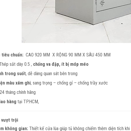
 tiêu chuẩn:
CAO 920 MM X RỘNG 90 MM X SÂU 450 MM
hép sắt dày 0.5 ,
chống va đập, ít bị móp méo
nh trong suốt
, dễ dàng quan sát bên trong
iện màu xám ghi
, sang trọng – chống gỉ – chống trầy xước
24 tháng chính hãng
iao hàng
tại TP.HCM,
 vượt trội
ệm không gian:
Thiết kế cửa lùa giúp tủ không chiếm thêm diện tích kh