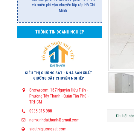
và miễn phí vận chuyển lắp ráp Hồ Chí
Minh.
THÔNG TIN DOANH NGHIỆP
SIÊU THỊ GIƯỜNG SẮT - NHÀ SẢN XUẤT
GIƯỜNG SẮT CHUYÊN NGHIỆP
Showroom: 167 Nguyễn Hữu Tiến -
Phường Tây Thạnh - Quận Tân Phú -
TP.HCM
0935 315 988
Chi tiết s
nemxinhdaithanh@gmail.com
sieuthigiuongsat.com