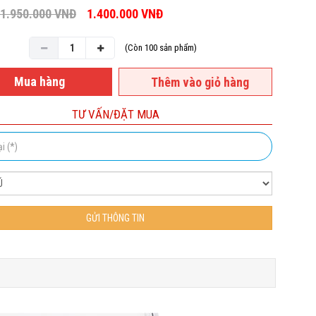
1.950.000
VNĐ
1.400.000
VNĐ
(Còn 100 sản phẩm)
Mua hàng
Thêm vào giỏ hàng
TƯ VẤN/ĐẶT MUA
GỬI THÔNG TIN