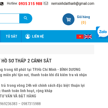
nemxinhdaithanh@gmail.com
|
Hotline:
0935 315 988
Giỏ hàng
(
0
)
TỦ SẮT
LIÊN HỆ
 HỒ SƠ THẤP 2 CÁNH SẮT
g trong 60 phút tại TP.Hồ Chí Minh - BÌNH DƯƠNG
g miễn phí tận nơi, thanh toán khi đã kiểm tra và nhận
g
 trả trong vòng 24h với chính sách đặc biệt thuận lợi
 thanh toán linh hoạt, rộng khắp
TƯ VẤN VÀ ĐẶT HÀNG
 0969236383 – 0987315988