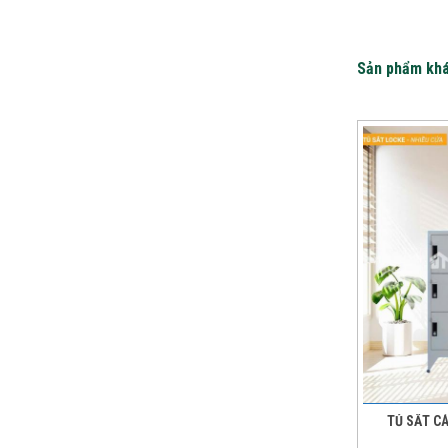
Sản phẩm kh
TỦ SẮT C