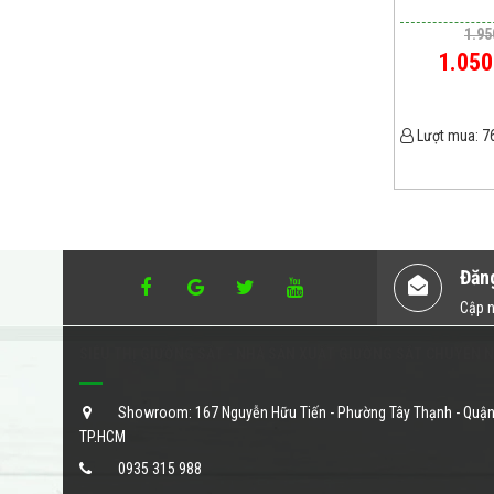
1.95
1.050
Lượt mua:
7
Đăn
Cập n
SIÊU THỊ GIƯỜNG SẮT - NHÀ SẢN XUẤT GIƯỜNG SẮT CHUYÊN 
Showroom: 167 Nguyễn Hữu Tiến - Phường Tây Thạnh - Quận
TP.HCM
0935 315 988