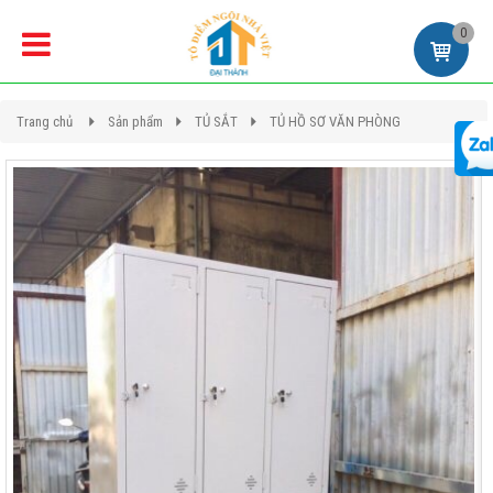
0
Trang chủ
Sản phẩm
TỦ SẮT
TỦ HỒ SƠ VĂN PHÒNG