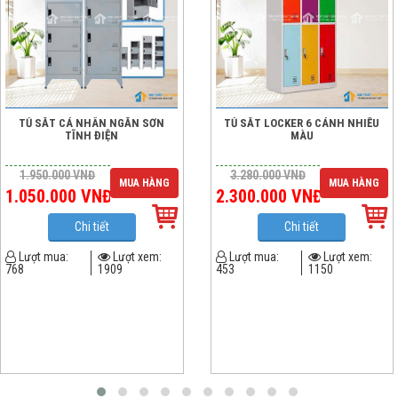
TỦ SẮT CÁ NHÂN NGĂN SƠN
TỦ SẮT LOCKER 6 CÁNH NHIỀU
TĨNH ĐIỆN
MÀU
1.950.000
VNĐ
3.280.000
VNĐ
MUA HÀNG
MUA HÀNG
1.050.000
VNĐ
2.300.000
VNĐ
Chi tiết
Chi tiết
Lượt mua:
Lượt xem:
Lượt mua:
Lượt xem:
768
1909
453
1150