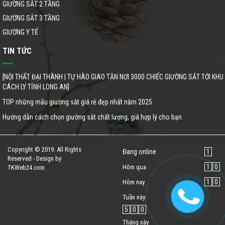
GIƯỜNG SẮT 2 TẦNG
GIƯỜNG SẮT 3 TẦNG
GIƯỜNG Y TẾ
TIN TỨC
[NỘI THẤT ĐẠI THÀNH | TỰ HÀO GIAO TẬN NƠI 3000 CHIẾC GIƯỜNG SẮT TỚI KHU
CÁCH LY TỈNH LONG AN]
TOP những mẫu giường sắt giá rẻ đẹp nhất năm 2025
Hướng dẫn cách chọn giường sắt chất lượng, giá hợp lý cho bạn
Copyright © 2019. All Rights
Đang online
1
Reserved - Design by
1
0
Hôm qua
TKWeb24.com
1
0
Hôm nay
Tuần này
5
0
0
Tháng này