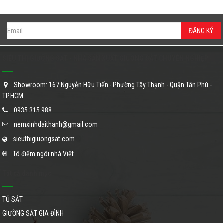
ĐĂNG KÝ
SIÊU THỊ GIƯỜNG SẮT - NHÀ SẢN XUẤT GIƯỜNG SẮT CHUYÊN NGHIỆP
Showroom: 167 Nguyễn Hữu Tiến - Phường Tây Thạnh - Quận Tân Phú -
TP.HCM
0935 315 988
nemxinhdaithanh@gmail.com
sieuthigiuongsat.com
Tô điểm ngôi nhà Việt
Tất cả danh mục
TỦ SẮT
GIƯỜNG SẮT GIA ĐÌNH