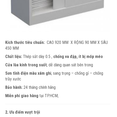
Kích th
ước tiêu chuẩn:
CAO 920 MM X RỘNG 90 MM X SÂU
450 MM
Chất liệu:
Thép sắt dày 0.5 ,
chống va đập, ít bị móp méo
Cửa lùa kính trong suốt
, dễ dàng quan sát bên trong
Sơn tĩnh điện màu xám ghi
, sang trọng – chống gỉ – chống
trầy xước
Bảo hành:
24 tháng chính hãng
Miễn phí giao hàng
tại TP.HCM,
2. Ưu điểm vượt trội