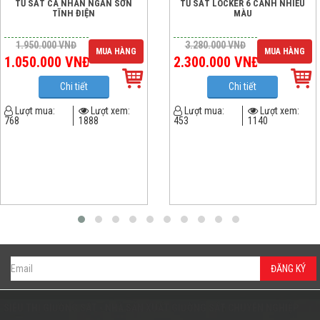
TỦ SẮT CÁ NHÂN NGĂN SƠN
TỦ SẮT LOCKER 6 CÁNH NHIỀU
TĨNH ĐIỆN
MÀU
1.950.000
VNĐ
3.280.000
VNĐ
MUA HÀNG
MUA HÀNG
1.050.000
VNĐ
2.300.000
VNĐ
Chi tiết
Chi tiết
Lượt mua:
Lượt xem:
Lượt mua:
Lượt xem:
768
1888
453
1140
ĐĂNG KÝ
SIÊU THỊ GIƯỜNG SẮT - NHÀ SẢN XUẤT GIƯỜNG SẮT CHUYÊN NGHIỆP