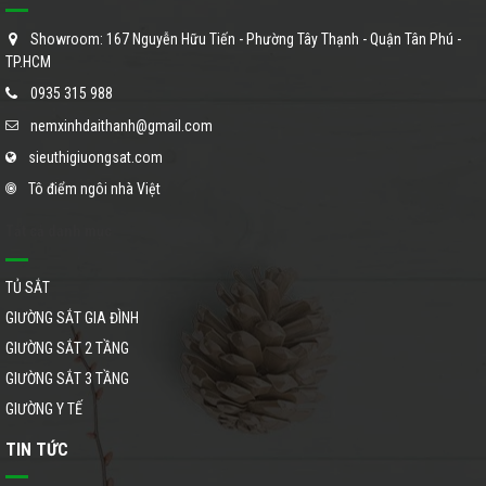
Showroom: 167 Nguyễn Hữu Tiến - Phường Tây Thạnh - Quận Tân Phú -
TP.HCM
0935 315 988
nemxinhdaithanh@gmail.com
sieuthigiuongsat.com
Tô điểm ngôi nhà Việt
Tất cả danh mục
TỦ SẮT
GIƯỜNG SẮT GIA ĐÌNH
GIƯỜNG SẮT 2 TẦNG
GIƯỜNG SẮT 3 TẦNG
GIƯỜNG Y TẾ
TIN TỨC