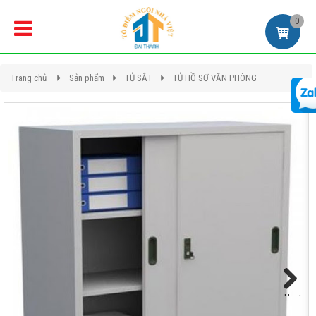
0
Trang chủ
Sản phẩm
TỦ SẮT
TỦ HỒ SƠ VĂN PHÒNG
Next