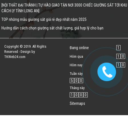
[NỘI THẤT ĐẠI THÀNH | TỰ HÀO GIAO TẬN NƠI 3000 CHIẾC GIƯỜNG SẮT TỚI KHU
CÁCH LY TỈNH LONG AN]
TOP những mẫu giường sắt giá rẻ đẹp nhất năm 2025
Hướng dẫn cách chọn giường sắt chất lượng, giá hợp lý cho bạn
Copyright © 2019. All Rights
Đang online
1
Reserved - Design by
1
0
Hôm qua
TKWeb24.com
1
0
Hôm nay
Tuần này
5
0
0
Tháng này
1
0
0
0
Sitemaps