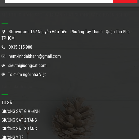
SIÊU THỊ GIƯỜNG SẮT - NHÀ SẢN XUẤT GIƯỜNG SẮT CHUYÊN NGHIỆP
Showroom: 167 Nguyễn Hữu Tiến - Phường Tây Thạnh - Quận Tân Phú -
TP.HCM
0935 315 988
nemxinhdaithanh@gmail.com
sieuthigiuongsat.com
Tô điểm ngôi nhà Việt
Tất cả danh mục
TỦ SẮT
GIƯỜNG SẮT GIA ĐÌNH
GIƯỜNG SẮT 2 TẦNG
GIƯỜNG SẮT 3 TẦNG
GIƯỜNG Y TẾ