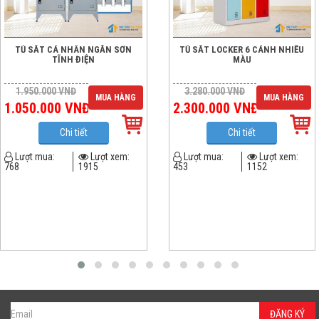
TỦ SẮT CÁ NHÂN NGĂN SƠN
TỦ SẮT LOCKER 6 CÁNH NHIỀU
TĨNH ĐIỆN
MÀU
1.950.000
VNĐ
3.280.000
VNĐ
MUA HÀNG
MUA HÀNG
1.050.000
VNĐ
2.300.000
VNĐ
Chi tiết
Chi tiết
Lượt mua:
Lượt xem:
Lượt mua:
Lượt xem:
768
1915
453
1152
ĐĂNG KÝ