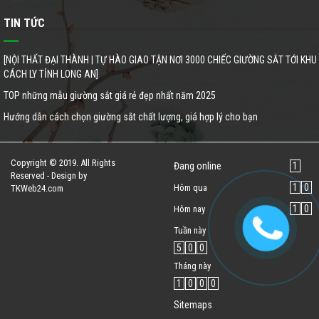
TIN TỨC
[NỘI THẤT ĐẠI THÀNH | TỰ HÀO GIAO TẬN NƠI 3000 CHIẾC GIƯỜNG SẮT TỚI KHU
CÁCH LY TỈNH LONG AN]
TOP những mẫu giường sắt giá rẻ đẹp nhất năm 2025
Hướng dẫn cách chọn giường sắt chất lượng, giá hợp lý cho bạn
Copyright © 2019. All Rights
Đang online
1
Reserved - Design by
1
0
Hôm qua
TKWeb24.com
1
0
Hôm nay
Tuần này
5
0
0
Tháng này
1
0
0
0
Sitemaps