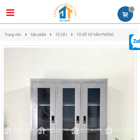
0
Trang chủ
Sản phẩm
TỦ SẮT
TỦ HỒ SƠ VĂN PHÒNG