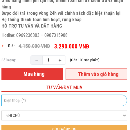
Giao hàng miễn phí tận nơi, thanh toán khi đã kiểm tra và nhận
hàng
Được đổi trả trong vòng 24h với chính sách đặc biệt thuận lợi
Hệ thống thanh toán linh hoạt, rộng khắp
HỖ TRỢ TƯ VẤN VÀ ĐẶT HÀNG
Hotline: 0969236383 – 0987315988
4.150.000
VNĐ
3.290.000
VNĐ
Giá:
Số lượng:
(Còn 100 sản phẩm)
Mua hàng
Thêm vào giỏ hàng
TƯ VẤN/ĐẶT MUA
GỬI THÔNG TIN